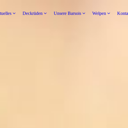
uelles
Deckrüden
Unsere Barsois
Welpen
Konta